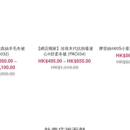
®真絲羊毛冬被
【網店獨家】珍珠木代抗病毒連
摩登絲®60S小童
C032)
心®舒柔冬被 (PAC034)
HK$56
60.00 ~
HK$495.00 ~ HK$655.00
HK$80
100.00
HK$1,310.00
000.00