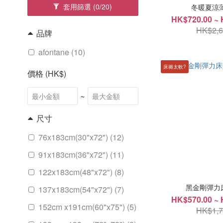
套用篩選
(0/20)
冬暖夏涼薄
HK$720.00 ~ 
HK$2,6
品牌
afontane (10)
床褥太軟?
價格 (HK$)
~
尺寸
76x183cm(30"x72") (12)
91x183cm(36"x72") (11)
122x183cm(48"x72") (8)
黑金剛彈力床墊
137x183cm(54"x72") (7)
HK$570.00 ~ 
152cm x191cm(60"x75") (5)
HK$1,7