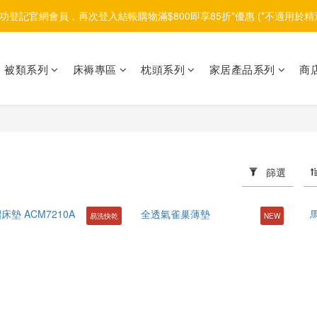
功登記官網會員，再次登入結帳購物滿$800即享85折*優惠 (*不適用於精
被類系列
床褥專區
枕頭系列
家居產品系列
商
篩選
易洗快乾
NEW