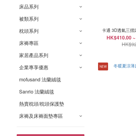
床品系列
被類系列
卡通 3D透氣三摺床
枕頭系列
HK$410.00 ~
床褥專區
HK$92
家居產品系列
企業專享優惠
NEW
mofusand 法蘭絨毯
Sanrio 法蘭絨毯
熱賣枕頭/枕頭保護墊
床褥及床褥面墊專區