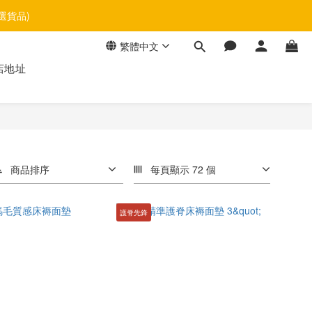
選貨品)
繁體中文
店地址
商品排序
每頁顯示 72 個
護脊先鋒