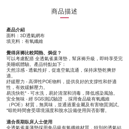
商品描述
產品介紹
面料：
3D
透氣網布
填充料：有氧纖維
覺得床褥比較悶熱、焗促？
可以考慮配搭 全透氣雀巢薄墊，幫床褥升級，即時享受完
美睡眠體驗。產品特點如下：
天然涼感
-
透氣性好，促進空氣流通，保持床墊乾爽舒
適。
紓緩壓力
-
高彈性
POE
物料，提供良好的支撐性和舒適
性，有效緩解壓力。
易洗快乾
* -
可水洗，易於清潔和消毒，降低感染風險。
安全無味
-
經
SGS
測試驗證 ，採用食品級有氧纖維
（
POE
）材質，無異味，並通過重金屬及有害物質測試。
*
晾乾時間會受環境濕度和脫水設備使用與否影響。
適合長期臥床人士使用
全透氣雀巢薄墊採用食品級有氧纖維材質，特別的透氣結