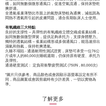
構，如同無數個微形通風口，促進空氣流通，保持床墊乾
爽舒適。
全透氣雀巢薄墊比市面上的氣墊床墊較為通爽，減低因為
悶熱不透氣而引起的皮膚問題，適合長期臥床人士使用。
有氧纖維三大特點
良好的支撐性
–
具彈性的有氧纖維立體交織成雀巢結構，
如同無數個微型彈簧，提供足夠承托力，支撐身體壓力。
獨特的透氣結構
–
雀巢結構形成多個通風口，能迅速排出
濕氣和熱氣，保持乾爽透氣。
久睡不塌陷
-
通過耐用性測試證實，床墊可承受一位
76
公
斤成年人的
80,000
次睡眠週期，仍保持原有硬度、承托力
及彈性。
通過硬度測試：
定負荷衝擊疲勞測試
(750N , 80,000
次
)
*圖片只供參考。商品顏色或會因顯示器螢幕設定有所不
同，商品圖案或會因剪裁時有少許差異，一切以實物為
準。
了解更多