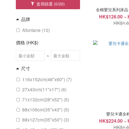
套用篩選
(0/20)
全棉嬰兒系列床品 -
HK$126.00 ~ 
品牌
HK$1,6
Afontane (10)
價格 (HK$)
~
尺寸
116x152cm(46"x60") (7)
27x43cm(11"x17") (6)
71x132cm(28"x52") (5)
88x109cm(35"x43") (5)
嬰兒卡通全棉
88x127cm(35"x50") (3)
HK$224.00 ~ 
HK$1,6