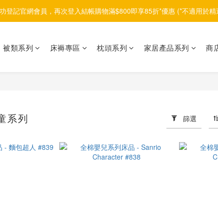
功登記官網會員，再次登入結帳購物滿$800即享85折*優惠 (*不適用於精
被類系列
床褥專區
枕頭系列
家居產品系列
商
童系列
篩選