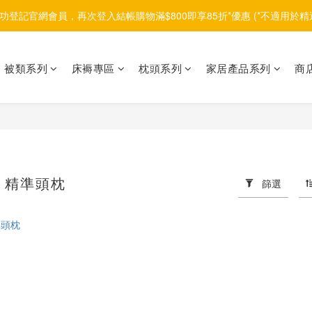
功登記官網會員，再次登入結帳購物滿$800即享85折*優惠 (*不適用於精
被類系列
床褥專區
枕頭系列
家居產品系列
商
 - 精準頭枕
篩選