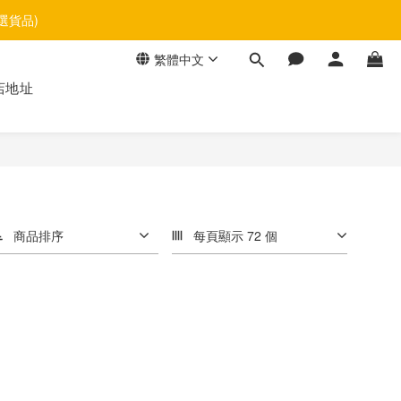
選貨品)
繁體中文
店地址
商品排序
每頁顯示 72 個