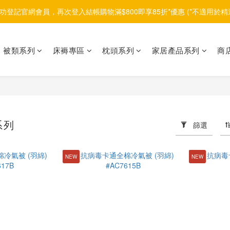
功登記官網會員，再次登入結帳購物滿$800即享85折*優惠 (*不適用於精
被類系列
床褥專區
枕頭系列
家居產品系列
商
系列
篩選
NEW
NEW