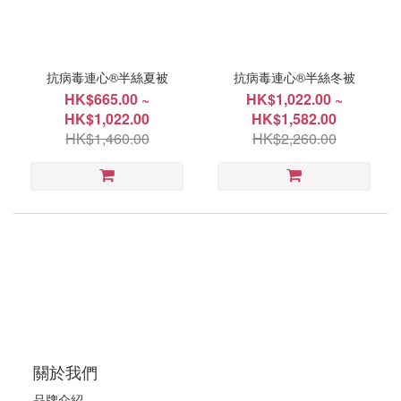
價格
(HK$)
抗病毒連心®半絲夏被
抗病毒連心®半絲冬被
HK$665.00 ~
HK$1,022.00 ~
~
HK$1,022.00
HK$1,582.00
HK$1,460.00
HK$2,260.00
尺
寸
加大
203x229cm(80"x90")
(2)
單人
152x229cm(60"x90")
(2)
特大
關於我們
249x229cm(98"x90")
(2)
品牌介紹