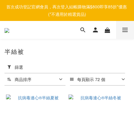
首次成功登記官網會員，再次登入結帳購物滿$800即享85折*優惠 
(*不適用於精選貨品)
半絲被
套
用
篩選
篩
選
商品排序
每頁顯示 72 個
(0/20)
品
牌
Afontane
(2)