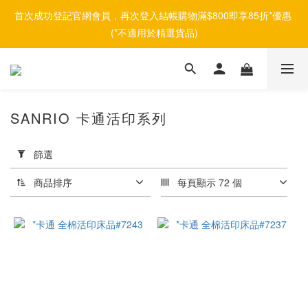
首次成功登記官網會員，再次登入結帳購物滿$800即享85折*優惠 
(*不適用於精選貨品)
SANRIO 卡通活印系列
套
用
篩選
篩
選
商品排序
每頁顯示 72 個
(0/20)
品
牌
Afontane
(6)