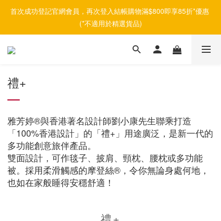
首次成功登記官網會員，再次登入結帳購物滿$800即享85折*優惠 
(*不適用於精選貨品)
禮+
雅芳婷®與香港著名設計師劉小康先生聯乘打造
「100%香港設計」的「禮+」用途廣泛，是新一代的
多功能創意旅伴產品。
雙面設計，可作毯子、披肩、頸枕、腰枕或多功能
被。採用柔滑觸感的摩登絲®，令你無論身處何地，
也如在家般睡得安穩舒適！
禮+