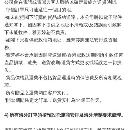
公司會在電話或電郵與客人聯絡以確定最終之送貨時間。
-每個訂單只可速遞往一個目的地。
-如未能把閣下訂購的貨品成功送達，本公司將以電子郵件
通知閣下。如因閣下提供之地址不清晰或
/
及錯誤而引致閣
下未能收件，雅芳婷恕不負責。
-如閣下只提供郵政信箱地址，雅芳婷將無法安排送貨服
務。
-雅芳婷不會承擔因順豐速遞運/香港郵政送期間所引致任何
產品損壞、遺失、送貨改期/送貨方式更改或延誤之一切損
失。
-貨品價格及
運費不包括貨品運送時的保險費及所有相關稅
項。
-所有贈品之運費均由客戶支付。
*開倉期間確定之訂單，送貨安排為14個工作天。
4) 所有海外訂單須按預設托運商安排及海外清關要求處理。
有關
雅芳婷
官方旗艦店以上的訂單送貨安排，雅芳婷有權修