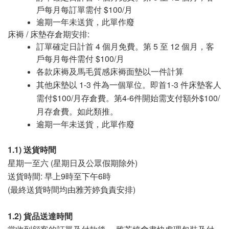
戶每月每訂單需付
$100/月
逾期一年未送貨，此單作廢
床褥
/
床墊存倉期安排:
訂單確定
日計首
4
個月免費。第
5
至
12
個月，客
戶每月每件需付
$100/
月
各款床褥及馬毛質感床褥面墊以一件計算
其他床墊以
1-3 件
為一個單位。即首1-3 件床墊客人
需付$100/月存倉費。第4-6件開始需支付額外$100/
月存倉費。如此類推。
逾期一年未送貨，此單作廢
1.1)
送貨時間
星期一至六
(
星期日及公眾假期除外
)
送貨時間
:
早上
9
時至下午
6
時
(
最終送貨時間均由雅芳婷負責安排
)
1.2)
貨品送達時間