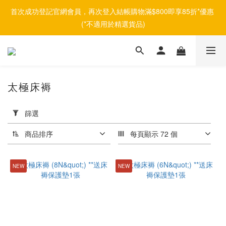
首次成功登記官網會員，再次登入結帳購物滿$800即享85折*優惠 
(*不適用於精選貨品)
太極床褥
套
用
篩選
篩
選
商品排序
每頁顯示 72 個
(0/20)
NEW
NEW
品
牌
afontane
(2)