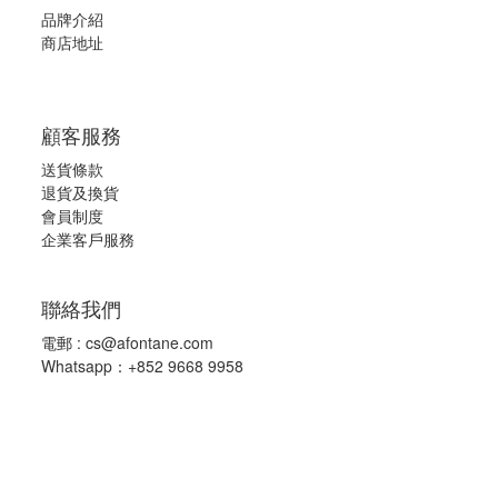
品牌介紹
(2)
商店地址
122x191cm(48"x75")
(2)
91x183cm(36"x72")
顧客服務
(2)
送貨條款
107x191cm(42"x75")
退
貨及換貨
(1)
會員制度
企業客戶服務
137x183cm(54"x72")
(1)
聯絡我們
137x191cm(54"x75")
(1)
電郵 :
cs@afontane.com
Whatsapp：+852 9668 9958
152x183cm(60"x72")
(1)
152x191cm(60"x75")
(1)