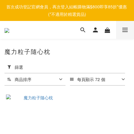
首次成功登記官網會員，再次登入結帳購物滿$800即享85折*優惠 
(*不適用於精選貨品)
魔力粒子隨心枕
套
用
篩選
篩
選
商品排序
每頁顯示 72 個
(0/20)
品
牌
Afontane
(1)