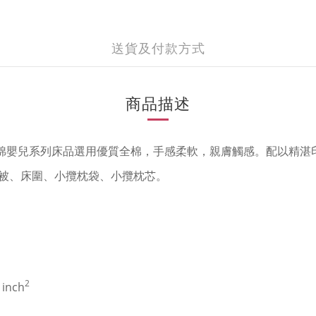
送貨及付款方式
商品描述
棉嬰兒系列床品選用優質全棉，手感柔軟，親膚觸感。配以精湛
被、床圍、小攬枕袋、小攬枕芯。
2
inch