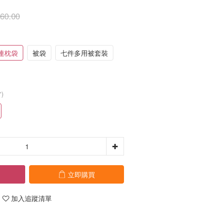
60.00
連枕袋
被袋
七件多用被套裝
")
立即購買
加入追蹤清單