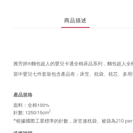
商品描述
雅芳婷®麵包超人的嬰兒卡通全棉床品系列，麵包超人全
當中嬰兒七件套裝包含產品有：床笠、枕袋、枕芯、多用
產品規格
面料：全棉100%
2
針數: 1250/15cm
*根據國際工業標準的針數，床笠連枕袋、
被袋為210 per 