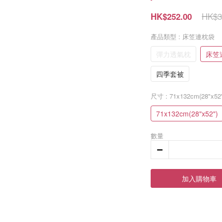
HK$3
HK$252.00
產品類型
: 床笠連枕袋
彈力透氣枕
床笠
四季套被
尺寸
: 71x132cm(28"x52
71x132cm(28"x52")
數量
加入購物車