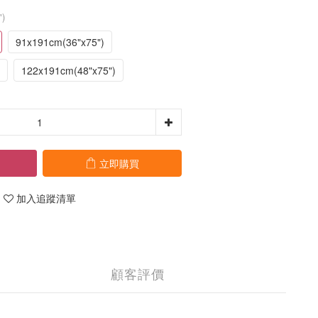
")
91x191cm(36"x75")
122x191cm(48"x75")
立即購買
加入追蹤清單
顧客評價