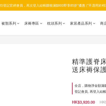
功登記官網會員，再次登入結帳購物滿$800即享85折*優惠 (*不適用於精
被類系列
床褥專區
枕頭系列
家居產品系列
商
精準護脊床褥 P
送床褥保護
全店，購物淨金額滿$1
登記會員, 再登入結帳
HK$
HK$3,920.00