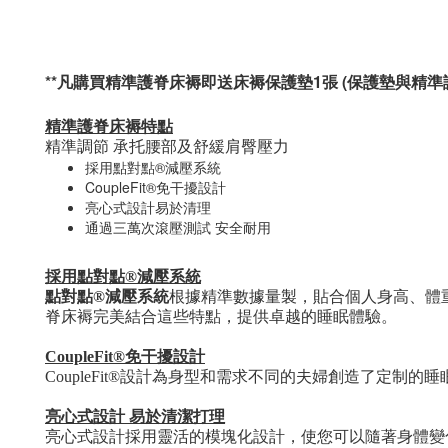
**凡購買精準護脊床褥即送床褥保護墊1張 (保護墊與精準
精準護脊床褥特點
精準調節 承托腰部及舒緩肩臀壓力
採用點對點
®
減壓系統
CoupleFit®
免干擾設計
亮心式設計易於清理
通過三萬次滾壓測試 安全耐用
採用點對點
®
減壓系統
點對點
®
減
壓系統
根據精準數據量製，貼合個人身高、體
脊床褥完美結合這些特點，提供卓越的睡眠體驗。
CoupleFit®
免干擾設計
CoupleFit®
設計
為身型和需求不同的夫婦創造了定制的睡
亮心式設計 易於清潔打理
亮心式設計
採用靈活的模塊化設計，使您可以隨著身體變