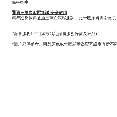
保持衛生
。
通過三萬次滾壓測試 安全耐用
精準護脊床褥通過三萬次滾壓測試，
比一般床褥壽命更
長
*
保養服務
10
年
(
須按既定保養服務條款及細則
)
*
圖片只供參考。商品顏色或會因顯示器螢幕設定有所不