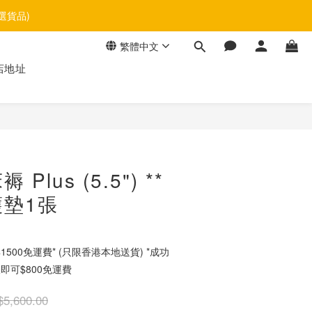
選貨品)
繁體中文
店地址
立即購買
lus (5.5") **
墊1張
500免運費* (只限香港本地送貨) *成功
即可$800免運費
5,600.00