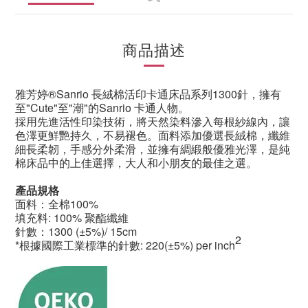
商品描述
雅芳婷®Sanrio 長絨棉活印卡通床品系列
1300針
，擁有
至"Cute"至"潮"的Sanrio 卡通人物。
採用先進活性印染技術，將天然染料滲入每根紗線內，讓
色澤更鮮艷持久，不易褪色。面料添加優選長絨棉，纖維
細長柔韌，手感分外柔滑，並擁有綢緞般優雅光澤，是純
棉床品中的上佳選擇，大人和小朋友的最佳之選。
產品規格
面料：全棉100%
填充料: 100% 聚酯纖維
針數：1300
(±5%)/ 15cm
2
*根據國際工業標準的針數: 220(±5%) per inch