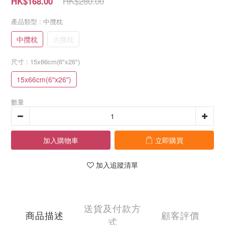
HK$280.00
HK$168.00
產品類型
: 中攬枕
中攬枕
大攬枕
尺寸
: 15x66cm(6"x26")
15x66cm(6"x26")
數量
加入購物車
立即購買
加入追蹤清單
送貨及付款方
商品描述
顧客評價
式