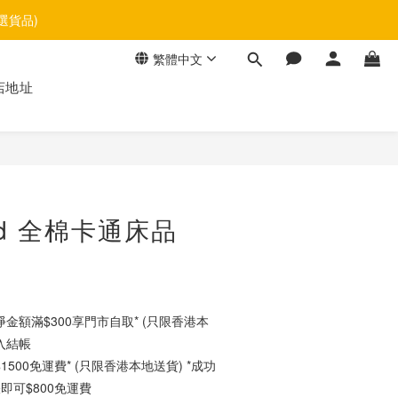
選貨品)
繁體中文
店地址
立即購買
and 全棉卡通床品
金額滿$300享門市自取* (只限香港本
入結帳
500免運費* (只限香港本地送貨) *成功
即可$800免運費