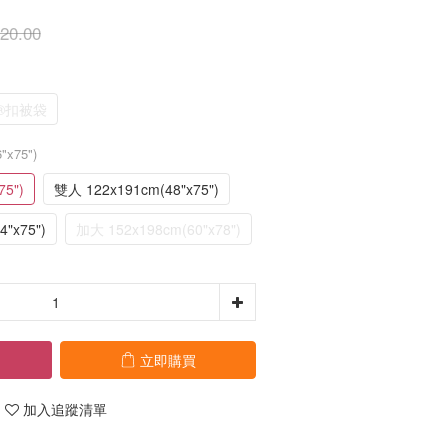
20.00
®扣被袋
"x75")
5")
雙人 122x191cm(48"x75")
"x75")
加大 152x198cm(60"x78")
立即購買
加入追蹤清單