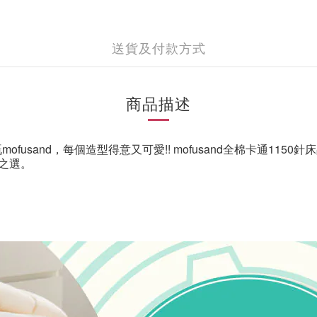
送貨及付款方式
商品描述
嘅
mofusand
，每個造型得意又可愛
!! mofusand
全棉卡通
1150
針床
之選。