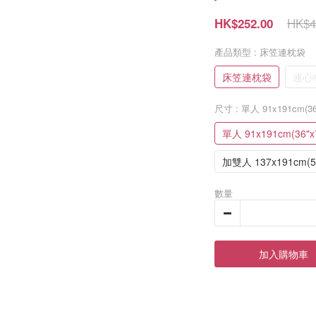
HK$4
HK$252.00
產品類型
: 床笠連枕袋
床笠連枕袋
連心
尺寸
: 單人 91x191cm(36
單人 91x191cm(36"x7
加雙人 137x191cm(54
數量
加入購物車