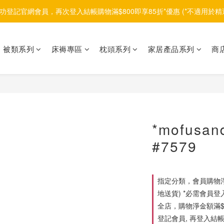
功登記官網會員，再次登入結帳購物滿$800即享85折*優惠 (*不適用於精
被類系列
床褥專區
枕頭系列
家居產品系列
商
*mofus
#7579
指定分類，會員購物淨
地送貨) *必需會員登
全店，購物淨金額滿$1
登記會員, 再登入結帳