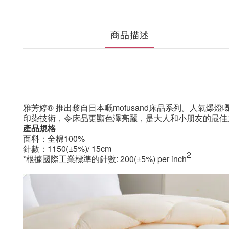
商品描述
雅芳婷
®
推出黎自日本嘅
mofusand
床品系列。人氣爆燈
印染技術，令床品更顯色澤亮麗，是大人和小朋友的最佳
產品規格
面料：全棉100%
針數：1150(±5%)/ 15cm
2
*根據國際工業標準的針數: 200(±5%) per inch