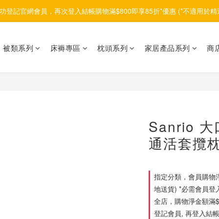
功登記官網會員，再次登入結帳購物滿$800即享85折*優惠 (*不適用於精
被類系列
床褥專區
枕頭系列
家居產品系列
商
Sanrio
通活套攬枕 
指定分類，會員購物淨
地送貨) *必需會員登
全店，購物淨金額滿$1
登記會員, 再登入結帳