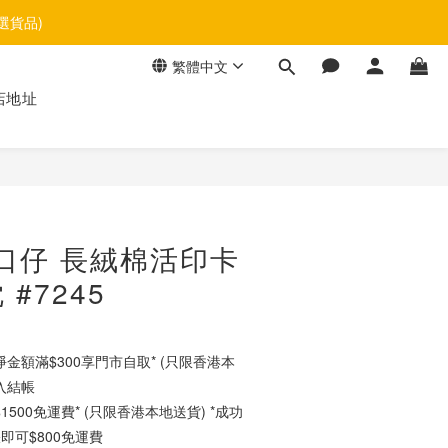
選貨品)
繁體中文
店地址
立即購買
 大口仔 長絨棉活印卡
#7245
金額滿$300享門市自取* (只限香港本
入結帳
500免運費* (只限香港本地送貨) *成功
即可$800免運費