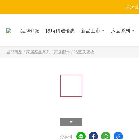
首次成
品牌介紹
限時精選優惠
新品上市
床品系列
全部商品
/
家居產品系列
/
家居配件
/
咕臣及攬枕
分享到