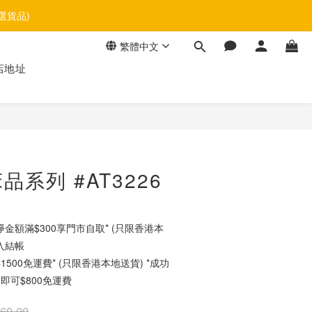
選貨品)
繁體中文
店地址
立即購買
系列 #AT3226
金額滿$300享門市自取* (只限香港本
入結帳
500免運費* (只限香港本地送貨) *成功
即可$800免運費
60.00