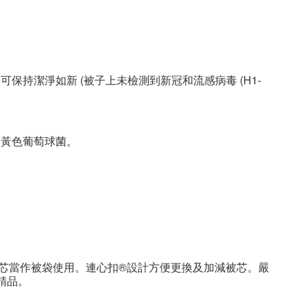
，可保持潔淨如新
(
被子上未檢測到新冠和流感病毒
(H1-
金黃色葡萄球菌。
芯當作被袋使用。連心扣®設計方便更換及加減被芯。
嚴
精品。