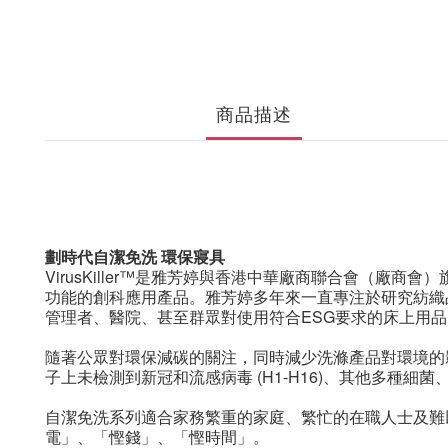
商品描述
劃時代自潔免洗 環保寢具
VirusKiller
™是雅芳婷與香港中華廠商聯合會（廠商會）
功能的創科應用產品。雅芳婷多年來一直專注於研究紡織
管理者、醫院、甚至群眾對使用符合
ESG
要求的床上用品
隨著公眾對環保減碳的關注
，同時減少洗滌產品對環境的
子上未檢測到新冠和流感病毒
(H1-H16)
、其他多種細菌
自潔免洗系列
適合家務繁重的家庭、繁忙的在職人士及難
電」、「慳錢」、「慳時間」。