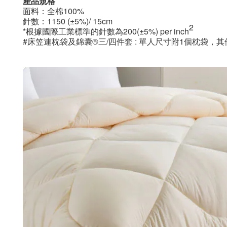
產品規格
面料：全棉100%
針數：1150 (±5%)/ 15cm
2
*根據國際工業標準的針數為200(±5%) per inch
#床笠連枕袋及錦囊®三/四件套 : 單人尺寸附1個枕袋，