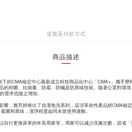
送貨及付款方式
商品描述
旗下的
CMA
檢定中心最新成立科技商品化中心「
CMA+
」攜手歷
品的抑菌、抗病毒、防霉、防蟎及防異味技術。隨著公眾對環境
的需求也隨之增加。
影響，
雅芳婷
推出了自潔免洗系列，這項革命性產品經
CMA
檢
、霉菌和異味，潔淨程度如同未曾使用過般。
以自行更換床單的年長用家等，用家可以減少洗滌次數，節省「