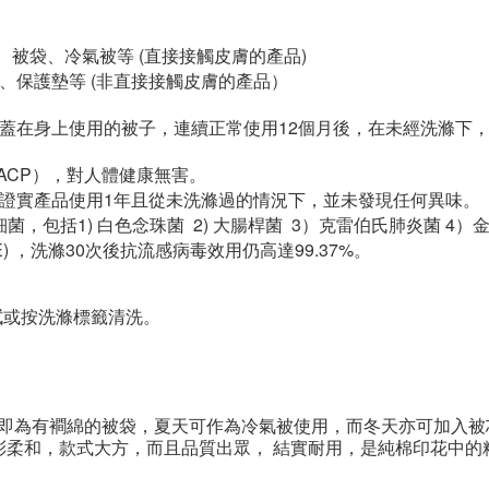
、被袋、冷氣被等
(
直接接觸皮膚的產品
)
芯、保護墊等
(
非直接接觸皮膚的產品）
蓋在身上使用的被子，連續正常使用
12
個月後，在未經洗滌下
ACP
），對人體健康無害。
證實產品使用
1
年且從未洗滌過的情況下，並未發現任何異味。
細菌，包括
1)
白色念珠菌
2)
大腸桿菌
3
）克雷伯氏肺炎菌
4
）
E)
，洗滌
30
次後抗流感病毒效用仍高達
99.37%
。
拭或按洗滌標籤清洗。
袋即為有襇
綿
的被袋，夏天可作為冷氣被使用，而冬天亦可加入被
彩柔和，款式大方，而且品質出眾， 結實耐用，是純棉印花中的