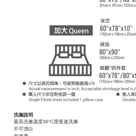
洗滌說明
最高洗滌溫度
30°C
度慢速洗滌
不可漂白
低溫燙