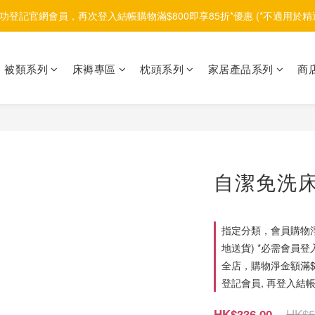
功登記官網會員，再次登入結帳購物滿$800即享85折*優惠 (*不適用於精
被類系列
床褥專區
枕頭系列
家居產品系列
商
自潔免洗床品
指定分類，會員購物淨
地送貨) *必需會員登
全店，購物淨金額滿$1
登記會員, 再登入結帳
HK$5
HK$336.00