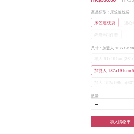
產品類型
: 床笠連枕袋
床笠連枕袋
連心
錦囊®四件套
尺寸
: 加雙人 137x191cm(
單人 91x191cm(36"x7
加雙人 137x191cm(54
加大 152x198cm(60"
數量
加入購物車