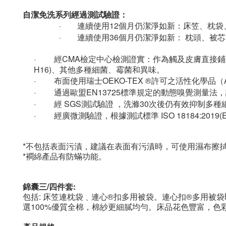
自潔免洗系列
經過測試驗證：
·
連續使用
12
個月仍潔淨如新
：床笠、枕袋
·
連續使用
36
個月仍潔淨如新
： 枕頭、被
·
經
CMA
檢定中心檢測證實：作為觸及皮膚直接鋪
H16)
、其他多種細菌、霉菌和異味。
·
布面使用瑞士
OEKO-TEX ®
許可之活性化學品（
·
通過歐盟
EN13725
標準規定的動態嗅覺測量法，
·
經
SGS
測試驗證
，洗滌
30
次後仍有效抑制多種
·
經廣微測驗證，根據測試標準
ISO 18184:2019(
*
不包括表面污漬，建議在表面有污漬時，可使用濕布擦
*
襇
綿
產品有防蟎功能。
錦囊三/四件套:
包括: 床笠連枕袋﹑連心®扣多用被袋。連心扣®多用被
選100%優質全棉，棉紗更細膩均勻。床品花色豐富，色