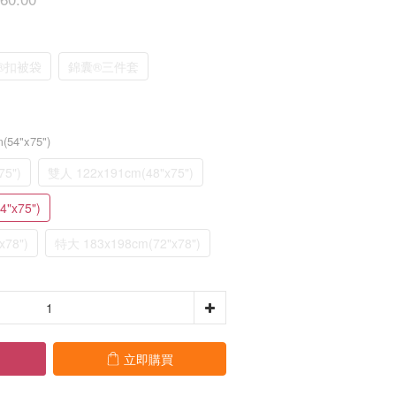
®扣被袋
錦囊®三件套
54"x75")
5")
雙人 122x191cm(48"x75")
"x75")
x78")
特大 183x198cm(72"x78")
立即購買