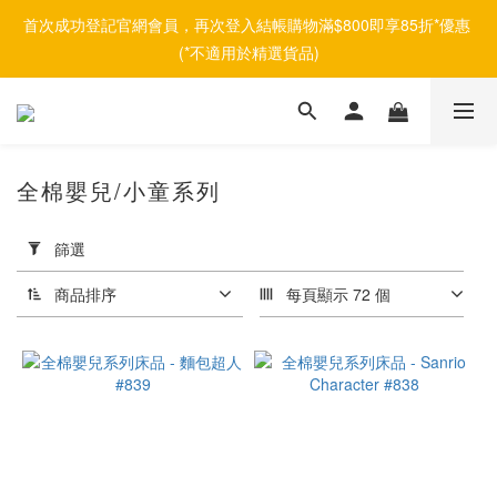
首次成功登記官網會員，再次登入結帳購物滿$800即享85折*優惠 
(*不適用於精選貨品)
全棉嬰兒/小童系列
套
用
篩選
篩
選
商品排序
每頁顯示 72 個
(0/20)
品
牌
Afontane
(10)