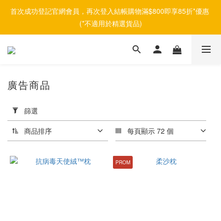
首次成功登記官網會員，再次登入結帳購物滿$800即享85折*優惠 
(*不適用於精選貨品)
廣告商品
套
用
篩選
篩
選
商品排序
每頁顯示 72 個
(0/20)
PROM
品
牌
afontane
(10)