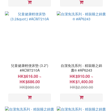
(3)
137x183cm(54"x72")
(2)
48x74cm(19"x29")
(2)
加大
203x229cm(80"x90")
(2)
看
更
兒童健康輕便床墊 (3.2")
自潔免洗系列 - 精裝睡之錦
多
#ACM7210A
囊® #AP6243
HK$616.00 ~
HK$910.00 ~
HK$686.00
HK$1,400.00
HK$980.00
HK$2,000.00