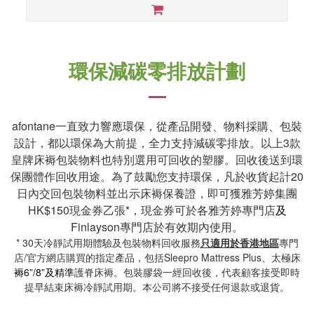
環保減碳零排放計劃
afontane一直致力響應環保，從產品開發、物料採購、包裝
設計，都以環保為大前提，全力支持減碳零排放。以上3款
皇牌床褥包裝物料也特別選用可回收的塑膠。回收後送到環
保團體作回收用途。為了鼓勵您支持環保，凡於收貨起計20
日內交回包裝物料並出示床褥保養證，即可獲雅芳婷集團
HK$150現金券乙張*，現金券可於各雅芳婷專門店
及
Finlayson專門店於有效期內使用。
* 30天冷靜試用期體驗及包裝物料回收服務
只適用於香港地區
專門
店/官方網店購買的指定產品，包括Sleepro Mattress Plus、太極床
褥
6”/8”及
精準
護脊床褥。包裝膠袋一經回收後，代表顧客接受即時
提早結束床褥冷靜試用期。本公司將不接受任何退款或退貨。