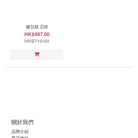
價格
(HK$)
健兒枕 Z28
HK$497.00
~
HK$710.00
種
類
枕
頭
(1)
尺
寸
56cm
關於我們
x
品牌介紹
33cm
商店地址