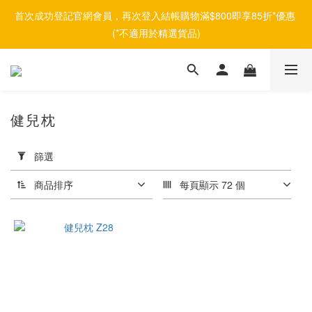
首次成功登記官網會員，再次登入結帳購物滿$800即享85折*優惠 
(*不適用於精選貨品)
健兒枕
套
用
篩選
篩
選
商品排序
每頁顯示 72 個
(0/20)
品
牌
DPM
(1)