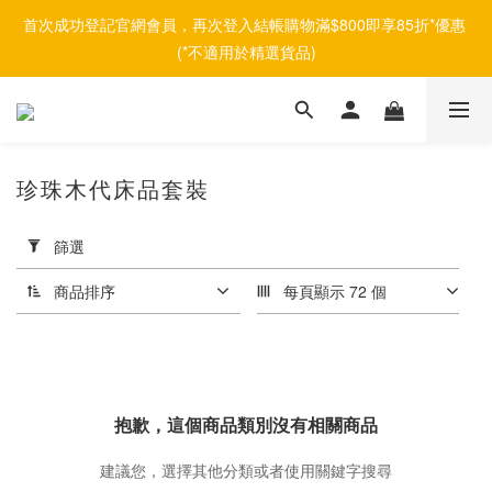
首次成功登記官網會員，再次登入結帳購物滿$800即享85折*優惠 
(*不適用於精選貨品)
珍珠木代床品套裝
套
用
篩選
篩
選
商品排序
每頁顯示 72 個
(0/20)
價格
(HK$)
抱歉，這個商品類別沒有相關商品
建議您，選擇其他分類或者使用關鍵字搜尋
~