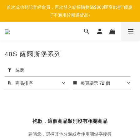
首次成功登記官網會員，再次登入結帳購物滿$800即享85折*優惠 
(*不適用於精選貨品)
40S 薩爾斯堡系列
套
用
篩選
篩
選
商品排序
每頁顯示 72 個
(0/20)
價格
(HK$)
抱歉，這個商品類別沒有相關商品
建議您，選擇其他分類或者使用關鍵字搜尋
~