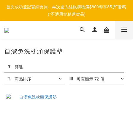
首次成功登記官網會員，再次登入結帳購物滿$800即享85折*優惠 
(*不適用於精選貨品)
自潔免洗枕頭保護墊
套
用
篩選
篩
選
商品排序
每頁顯示 72 個
(0/20)
品
牌
Afontane
(1)