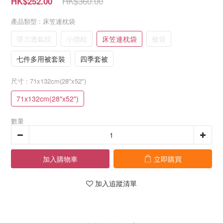
HK$360.00
HK$252.00
產品類型
: 床笠連枕袋
彈力透氣枕
小攬枕
床笠連枕袋
被袋
七件多用被套裝
四季套被
尺寸
: 71x132cm(28"x52")
71x132cm(28"x52")
數量
加入購物車
立即購買
加入追蹤清單