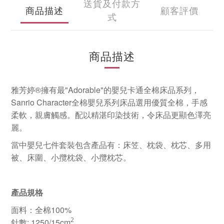
送貨及付款方
商品描述
顧客評價
式
商品描述
雅芳婷®擁有最"Adorable"的嬰兒卡通全棉床品系列，
Sanrio Character全棉嬰兒系列床品選用優質全棉，手感
柔軟，親膚觸感。配以精湛印染技術，令床品更顯色澤亮
麗。
當中嬰兒七件套裝包含產品有：床笠、枕袋、枕芯、多用
被、床圍、小攬枕袋、小攬枕芯。
產品規格
面料：全棉100%
2
針數: 1250/15cm