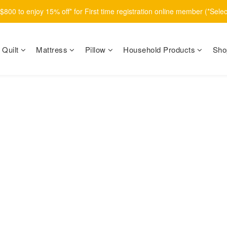
800 to enjoy 15% off* for First time registration online member (*Sele
Quilt
Mattress
Pillow
Household Products
Sho