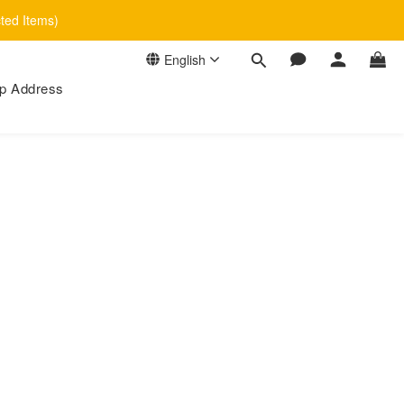
cted Items)
English
p Address