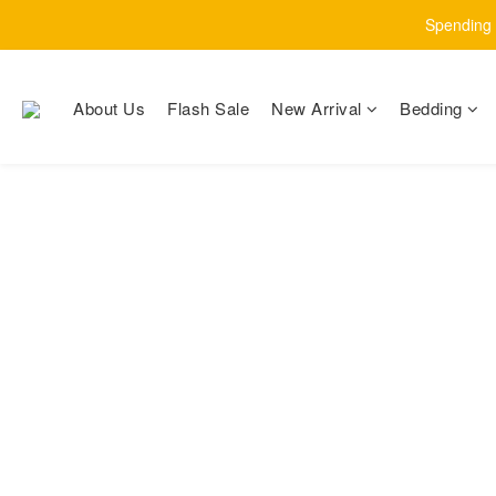
Spending $
About Us
Flash Sale
New Arrival
Bedding