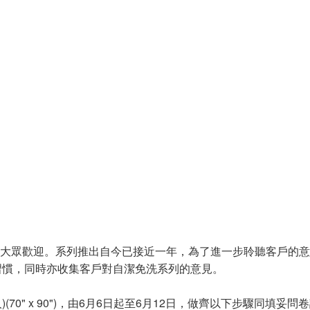
深受大眾歡迎。系列推出自今已接近一年，為了進一步聆聽客戶的
習慣，同時亦收集客戶對自潔免洗系列的意見。
雙人)(70" x 90")，由6月6日起至6月12日，做齊以下步驟同