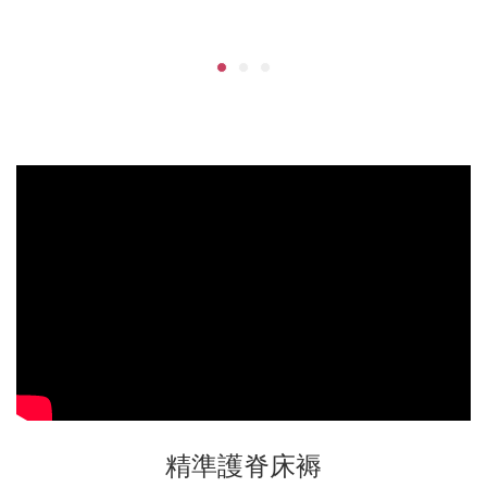
精準護脊床褥