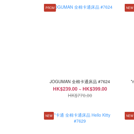
PROM
NEW
JOGUMAN 全棉卡通床品 #7624
*
HK$239.00 ~ HK$399.00
HK$770.00
NEW
NEW