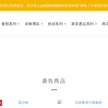
功登記官網會員，再次登入結帳購物滿$800即享85折*優惠 (*不適用於精
被類系列
床褥專區
枕頭系列
家居產品系列
商
廣告商品
M