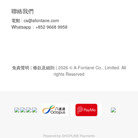
聯絡我們
電郵 :
cs@afontane.com
Whatsapp：+852 9668 9958
免責聲明
|
條款及細則
|
2026 © A-Fontane Co., Limited. All
rights Reserved
Powered by
SHOPLINE Payments