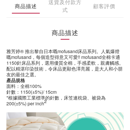
送貨及付款方
商品描述
顧客評價
式
商品描述
雅芳婷
®
推出黎自日本嘅
mofusand
床品系列。人氣爆燈
嘅
mofusand
，每個造型得意又可愛
!! mofusand
全棉卡通
1150
針床品系列，選用優質全棉，手感柔軟，親膚觸感。
配以精湛印染技術，令床品更顯色澤亮麗，是大人和小朋
友的最佳之選。
產品規格
面料：全棉100%
針數：1150(±5%)/ 15cm
*根據國際工業標準的針數，床笠連枕袋、被袋為
2
200(±5%) per inch