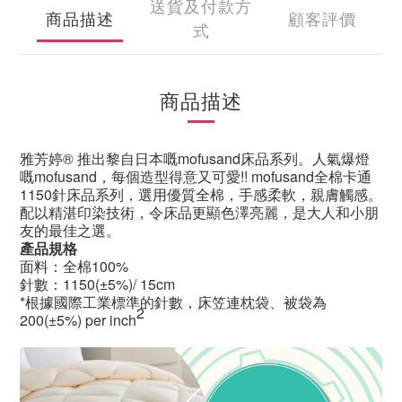
送貨及付款方
商品描述
顧客評價
式
商品描述
雅芳婷
®
推出黎自日本嘅
mofusand
床品系列。人氣爆燈
嘅
mofusand
，每個造型得意又可愛
!! mofusand
全棉卡通
1150
針床品系列，選用優質全棉，手感柔軟，親膚觸感。
配以精湛印染技術，令床品更顯色澤亮麗，是大人和小朋
友的最佳之選。
產品規格
面料：全棉100%
針數：1150(±5%)/ 15cm
*根據國際工業標準的針數，床笠連枕袋、被袋為
2
200(±5%) per inch