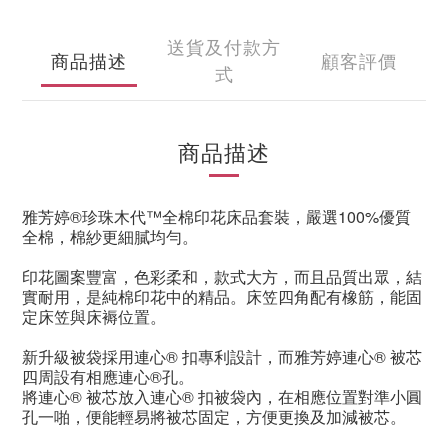
送貨及付款方
商品描述
顧客評價
式
商品描述
雅芳婷
®
珍珠木代
™
全棉印花床品套裝，嚴選
100%
優質
全棉，棉紗更細膩均勻。
印花圖案豐富，色彩柔和，款式大方，而且品質出眾，結
實耐用，是純棉印花中的精品。床笠四角配有橡筋，能固
定床笠與床褥位置。
新升級被袋
採用連心
®
扣專利設計，
而雅芳婷
連心
®
被芯
四周設有相應連心
®
孔。
將連心
®
被芯放入連心
®
扣被袋內，在相應位置對準小圓
孔一啪，便能輕易將被芯固定，方便更換及加減被芯。