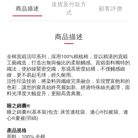
送貨及付款方
商品描述
顧客評價
式
商品描述
全棉貢緞活印系列，採用
100%
精梳棉，並以精湛的貢緞
工藝織造，打造出無與倫比的柔順觸感。貢緞面料獨特的
織法，使紗線緊密交織，形成高密度結構，不僅觸感細
緻，更不易起毛球，經久耐用。
活性印染技術，將染料與纖維完美融合，呈現豐富飽和的
色彩，讓您的寢具始終亮麗如新。經過特殊絲光處理，面
料光澤度大幅提升，更顯高貴典雅。
睡之錦囊®
睡之錦囊®(基本裝)包含: 床笠連枕袋、連心®扣被袋、連
心®夏被(羽綿)
產品規格
面料：100% 全棉