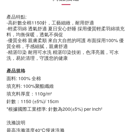
產品特點:
-高針數全棉
1150
針，工藝細緻，耐用舒適
-輕柔羽綿
透氣舒適
夏日安心舒睡
採用優質輕柔羽綿填充
料，均衡保暖，透氣不侷促
-優質全棉
親膚柔順
來自大自然的呵護
布面採用
100%
優
質全棉，手感細膩，親膚舒適
-精湛印染
耐用可水洗
精湛印染技術，色澤亮麗，可水
洗，易於清理，守護您的健康
產品規格
面料: 100% 全棉
填充料: 100%聚酯纖維
填充料厚度：110g/m²
針數：1150 (±5%)/ 15cm
*根據國際工業標準: 針數為200(±5%) per inch²
洗滌說明
最高洗滌溫度40℃慢速洗滌