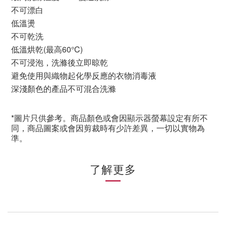
不可漂白
低溫燙
不可乾洗
低溫烘乾
(
最高
60
°
C)
不可浸泡，洗滌後立即晾乾
避免使用與織物起化學反應的衣物消毒液
深淺顏色的產品不可混合洗滌
*圖片只供參考。商品顏色或會因顯示器螢幕設定有所不
同，商品圖案或會因剪裁時有少許差異，一切以實物為
準。
了解更多