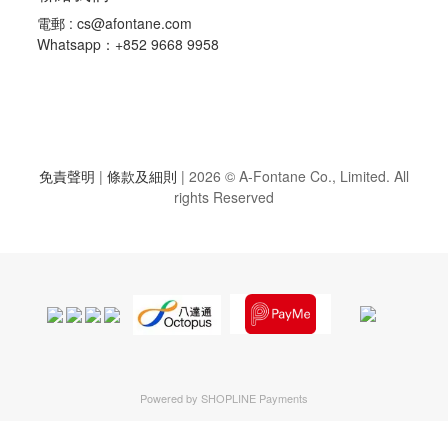
電郵 :
cs@afontane.com
Whatsapp：+852 9668 9958
免責聲明
|
條款及細則
|
2026 © A-Fontane Co., Limited. All
rights Reserved
Powered by
SHOPLINE Payments
立即購買