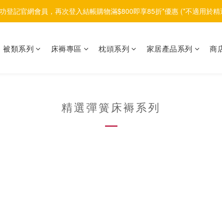
功登記官網會員，再次登入結帳購物滿$800即享85折*優惠 (*不適用於精
被類系列
床褥專區
枕頭系列
家居產品系列
商
精選彈簧床褥系列