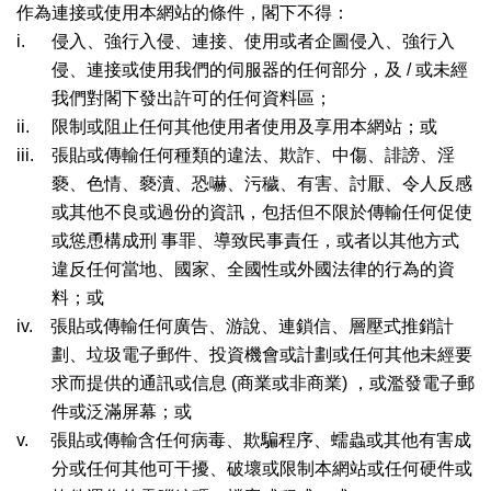
作為連接或使用本網站的條件，閣下不得：
i.
侵入、強行入侵、連接、使用或者企圖侵入、強行入
侵、連接或使用我們的伺服器的任何部分，及
/
或未經
我們對閣下發出許可的任何資料區；
ii.
限制或阻止任何其他使用者使用及享用本網站；或
iii.
張貼或傳輸任何種類的違法、欺詐、中傷、誹謗、淫
褻、色情、褻瀆、恐嚇、污穢、有害、討厭、令人反感
或其他不良或過份的資訊，包括但不限於傳輸任何促使
或慫恿構成刑 事罪、導致民事責任，或者以其他方式
違反任何當地、國家、全國性或外國法律的行為的資
料；或
iv.
張貼或傳輸任何廣告、游說、連鎖信、層壓式推銷計
劃、垃圾電子郵件、投資機會或計劃或任何其他未經要
求而提供的通訊或信息
(
商業或非商業
)
，或濫發電子郵
件或泛滿屏幕；或
v.
張貼或傳輸含任何病毒、欺騙程序、蠕蟲或其他有害成
分或任何其他可干擾、破壞或限制本網站或任何硬件或