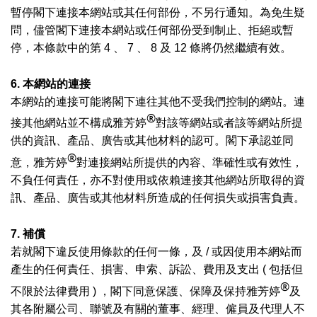
暫停閣下連接本網站或其任何部份，不另行通知。為免生疑
問，儘管閣下連接本網站或任何部份受到制止、拒絕或暫
停，本條款中的第
4
、
7
、
8
及
12
條將仍然繼續有效。
6.
本網站的連接
本網站的連接可能將閣下連往其他不受我們控制的網站。連
®
接其他網站並不構成雅芳婷
對該等網站或者該等網站所提
供的資訊、產品、廣告或其他材料的認可。閣下承認並同
®
意，雅芳婷
對連接網站所提供的內容、準確性或有效性，
不負任何責任，亦不對使用或依賴連接其他網站所取得的資
訊、產品、廣告或其他材料所造成的任何損失或損害負責。
7.
補償
若就閣下違反使用條款的任何一條，及
/
或因使用本網站而
產生的任何責任、損害、申索、訴訟、費用及支出
(
包括但
®
不限於法律費用
)
，閣下同意保護、保障及保持雅芳婷
及
其各附屬公司、聯號及有關的董事、經理、僱員及代理人不