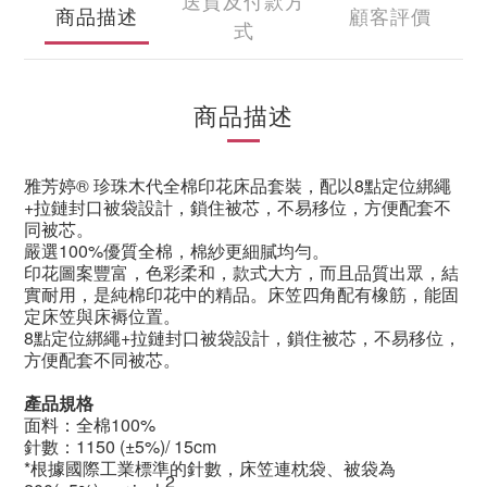
送貨及付款方
商品描述
顧客評價
式
商品描述
雅芳婷® 珍珠木代全棉印花床品套裝，配以8點定位綁繩
+拉鏈封口被袋設計，鎖住被芯，不易移位，方便配套不
同被芯。
嚴選100%優質全棉，棉紗更細膩均勻。
印花圖案豐富，色彩柔和，款式大方，而且品質出眾，結
實耐用，是純棉印花中的精品。床笠四角配有橡筋，能固
定床笠與床褥位置。
8點定位綁繩+拉鏈封口被袋設計，鎖住被芯，不易移位，
方便配套不同被芯。
產品規格
面料：全棉100%
針數：1150
(±5%)/ 15cm
*根據國際工業標準的針數，床笠連枕袋、被袋為
2