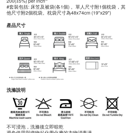
200(±5%) per inch
#套裝包括: 床笠及被袋(各1個) 。單人尺寸附1個枕袋，其
他尺寸附2個枕袋。枕袋尺寸為48x74cm (19"x29")
產品尺寸
洗滌說明
不可浸泡，洗滌後立即晾乾
避免使用與織物起化學化應的衣物消毒液