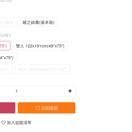
®扣被袋
睡之錦囊(基本裝)
"x75")
5")
雙人 122x191cm(48"x75")
"x75")
x78")
特大 183x198cm(72"x78")
立即購買
加入追蹤清單