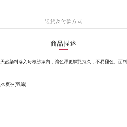
送貨及付款方式
商品描述
，將天然染料滲入每根紗線內，讓色澤更鮮艷持久，不易褪色。面
®夏被(羽綿)