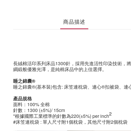
商品描述
長絨棉活印系列床品1300針，採用先進活性印染技術
綢緞般優雅光澤，是純棉床品中的上佳選擇。
睡之錦囊®
睡之錦囊®(基本裝)包含: 床笠連枕袋、連心®扣被袋、連心
產品規格
面料：100% 全棉
針數：1300
(±5%)/ 15cm
2
*根據國際工業標準的針數為220(±5%) per inch
#床笠連枕袋 : 單人尺寸附1個枕袋，其他尺寸附2個枕袋