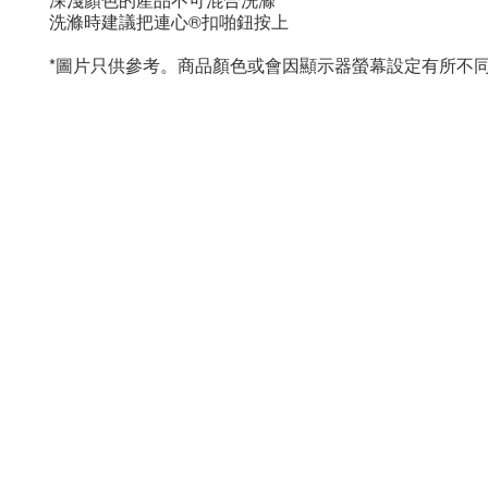
洗滌時建議把連心®扣啪鈕按上
*圖片只供參考。商品顏色或會因顯示器螢幕設定有所不