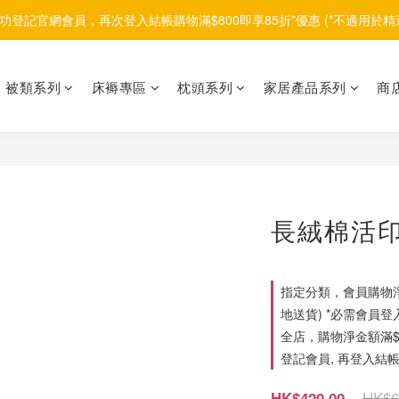
功登記官網會員，再次登入結帳購物滿$800即享85折*優惠 (*不適用於精
被類系列
床褥專區
枕頭系列
家居產品系列
商
長絨棉活印
指定分類，會員購物淨
地送貨) *必需會員登
全店，購物淨金額滿$1
登記會員, 再登入結帳
HK$6
HK$420.00