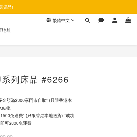
選貨品)
繁體中文
店地址
立即購買
系列床品 #6266
金額滿$300享門市自取* (只限香港本
入結帳
500免運費* (只限香港本地送貨) *成功
即可$800免運費
00.00