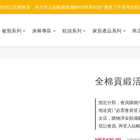
功登記官網會員，再次登入結帳購物滿$800即享85折*優惠 (*不適用於精
被類系列
床褥專區
枕頭系列
家居產品系列
商
全棉貢緞活
指定分類，會員購物淨
地送貨) *必需會員登
全店，購物淨金額滿$1
登記會員, 再登入結帳
HK$6
HK$420.00