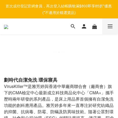
首次成功登記官網會員，再次登入結帳購物滿$800即享85折*優惠 
(*不適用於精選貨品)
劃時代自潔免洗 環保寢具
VirusKiller
™是雅芳婷與香港中華廠商聯合會（廠商會）旗
下的
CMA
檢定中心最新成立科技商品化中心「
CMA+
」攜手
歷時兩年研發的系列產品，是床上用品界首個擁有自潔免洗
功能的創科應用產品。雅芳婷多年來一直專注於研究紡織品
的抑菌、抗病毒、防霉、防蟎及防異味技術。隨著公眾對環
境、社會和公司治理（
ESG
）的關注度提高，酒店業、院舍