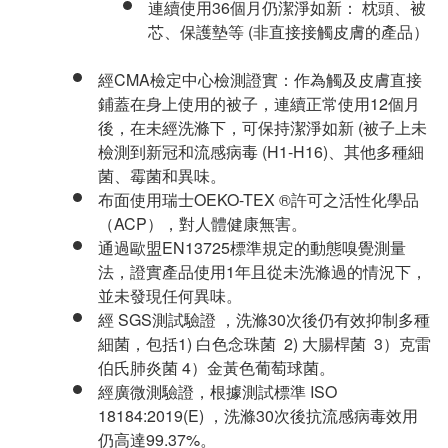
連續使用
36
個月仍潔淨如新
： 枕頭、被
芯、保護墊等
(
非直接接觸皮膚的產品）
經
CMA
檢定中心檢測證實：作為觸及皮膚直接
鋪蓋在身上使用的被子，連續正常使用
12
個月
後，在未經洗滌下，可保持潔淨如新
(
被子上未
檢測到新冠和流感病毒
(H1-H16)
、其他多種細
菌、霉菌和異味。
布面使用瑞士
OEKO-TEX ®
許可之活性化學品
（
ACP
），對人體健康無害。
通過歐盟
EN13725
標準規定的動態嗅覺測量
法，證實產品使用
1
年且從未洗滌過的情況下，
並未發現任何異味。
經
SGS
測試驗證
，洗滌
30
次後仍有效抑制多種
細菌，包括
1)
白色念珠菌
2)
大腸桿菌
3
）克雷
伯氏肺炎菌
4
）金黃色葡萄球菌。
經廣微測驗證，根據測試標準
ISO
18184:2019(E)
，洗滌
30
次後抗流感病毒效用
仍高達
99.37%
。