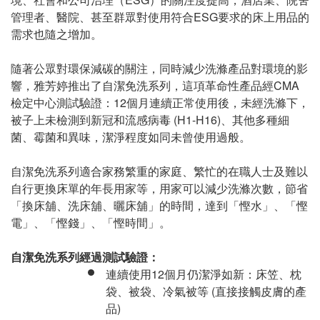
管理者、醫院、甚至群眾對使用符合
ESG
要求的床上用品的
需求也隨之增加。
隨著公眾對環保減碳的關注
，同時減少洗滌產品對環境的影
響，
雅芳婷
推出了自潔免洗系列，這項革命性產品經
CMA
檢定中心測試驗證：
12
個月連續正常使用後，未經洗滌下，
被子上未檢測到新冠和流感病毒
(H1-H16)
、其他多種細
菌、霉菌和異味，潔淨程度如同未曾使用過般。
自潔免洗系列
適合家務繁重的家庭、繁忙的在職人士及難以
自行更換床單的年長用家等，用家可以減少洗滌次數，節省
「換床舖、洗床舖、曬床舖」的時間，達到「慳水」、「慳
電」、「慳錢」、「慳時間」。
自潔免洗系列
經過測試驗證：
連續使用
12
個月仍潔淨如新
：床笠、枕
袋、被袋、冷氣被等
(
直接接觸皮膚的產
品
)