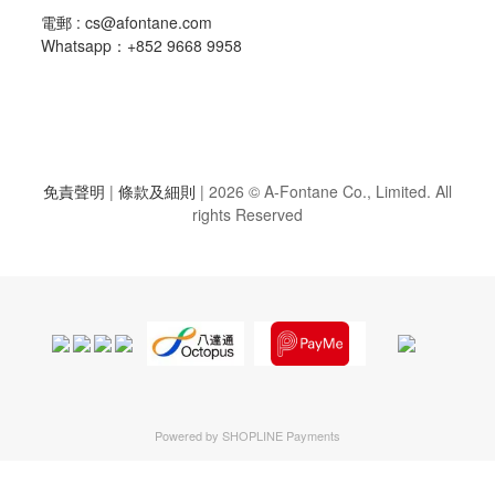
電郵 :
cs@afontane.com
Whatsapp：+852 9668 9958
免責聲明
|
條款及細則
|
2026 © A-Fontane Co., Limited. All
rights Reserved
Powered by
SHOPLINE Payments
立即購買