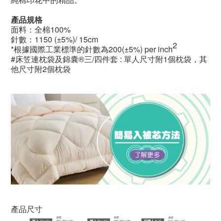
產品規格
面料：全棉100%
針數：1150 (±5%)/ 15cm
2
*根據國際工業標準的針數為200(±5%) per inch
#床笠連枕袋及錦囊®三/四件套 : 單人尺寸附1個枕袋，其
他尺寸附2個枕袋
產品尺寸