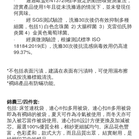
·
通過歐盟
EN13725
標準規定的動態嗅覺測量法，
證實產品使用
1
年且從未洗滌過的情況下，並未發現任
何異味。
·
經
SGS
測試驗證
，洗滌
30
次後仍有效抑制多種
細菌，包括
1)
白色念珠菌
2)
大腸桿菌
3
）克雷伯氏肺
炎菌
4
）金黃色葡萄球菌。
·
經廣微測驗證，根據測試標準
ISO
18184:2019(E)
，洗滌
30
次後抗流感病毒效用仍高達
99.37%
。
*
不包括表面污漬，建議在表面有污漬時，可使用濕布擦
拭或按洗滌標籤清洗。
*
襇
綿
產品有防蟎功能。
錦囊三/四件套:
包括: 床笠連枕袋﹑連心®扣多用被袋。連心扣®多用被袋
即為有襇
綿
的被袋，夏天可作為冷氣被使用，而冬天亦可
加入被芯當作被袋使用。連心扣®設計方便更換及加減被
芯。
嚴選100%優質全棉，棉紗更細膩均勻。床品花色豐
富，色彩柔和，款式大方，而且品質出眾， 結實耐用，是
純棉印花中的精品。