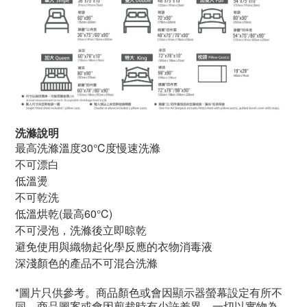
洗滌說明
最高洗滌溫度
30°C
度慢速洗滌
不可漂白
低溫燙
不可乾洗
低溫烘乾
(
最高
60°C)
不可浸泡，洗滌後立即晾乾
避免使用與織物起化學反應的衣物消毒液
深淺顏色的產品不可混合洗滌
*圖片只供參考。商品顏色或會因顯示器螢幕設定有所不
同，商品圖案或會因剪裁時有少許差異，一切以實物為