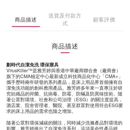
送貨及付款方
商品描述
顧客評價
式
商品描述
劃時代自潔免洗 環保寢具
VirusKiller
™是雅芳婷與香港中華廠商聯合會（廠商會）
旗下的
CMA
檢定中心最新成立科技商品化中心「
CMA+
」
攜手歷時兩年研發的系列產品，是床上用品界首個擁有自
潔免洗功能的創科應用產品。雅芳婷多年來一直專注於研
究紡織品的抑菌、抗病毒、防霉、防蟎及防異味技術。隨
著公眾對環境、社會和公司治理（
ESG
）的關注度提高，
酒店業、院舍管理者、醫院、甚至群眾對使用符合
ESG
要
求的床上用品的需求也隨之增加。
隨著公眾對環保減碳的關注
，同時減少洗滌產品對環境的
影響，
雅芳婷
推出了自潔免洗系列，這項革命性產品經