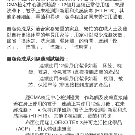
CMA
檢定中心測試驗證：
12
個月連續正常使用後，未經
洗滌下，被子上未檢測到新冠和流感病毒
(H1-H16)
、其
他多種細菌、霉菌和異味，潔淨程度如同未曾使用過般。
自潔免洗系列
適合家務繁重的家庭、繁忙的在職人士及難
以自行更換床單的年長用家等，用家可以減少洗滌次數，
節省「換床舖、洗床舖、曬床舖」的時間，達到「慳
水」、「慳電」、「慳錢」、「慳時間」。
自潔免洗系列
經過測試驗證：
·
連續使用
12
個月仍潔淨如新
：床笠、枕
袋、被袋、冷氣被等
(
直接接觸皮膚的產品
)
·
連續使用
36
個月仍潔淨如新
： 枕頭、被
芯、保護墊等
(
非直接接觸皮膚的產品）
·
經
CMA
檢定中心檢測證實：作為觸及皮膚直接鋪
蓋在身上使用的被子，連續正常使用
12
個月後，在未
經洗滌下，可保持潔淨如新
(
被子上未檢測到新冠和流
感病毒
(H1-H16)
、其他多種細菌、霉菌和異味。
·
布面使用瑞士
OEKO-TEX ®
許可之活性化學品
（
ACP
），對人體健康無害。