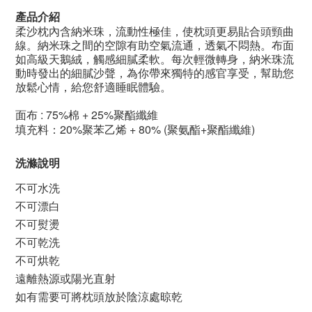
產品介紹
柔沙枕內含納米珠，流動性極佳，使枕頭更易貼合頭頸曲
線。納米珠之間的空隙有助空氣流通，透氣不悶熱。布面
如高級天鵝絨，觸感細膩柔軟。每次輕微轉身，納米珠流
動時發出的細膩沙聲，為你帶來獨特的感官享受，幫助您
放鬆心情，給您舒適睡眠體驗。
面布
: 75%
棉
+ 25%
聚酯纖維
填充料：
20%
聚苯乙烯
+ 80% (
聚氨酯
+
聚酯纖維
)
洗滌說明
不可水洗
不可漂白
不可熨燙
不可乾洗
不可烘乾
遠離熱源或陽光直射
如有需要可將枕頭放於陰涼處晾乾