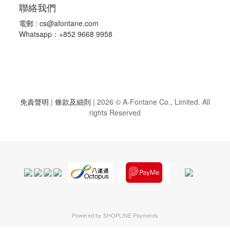
聯絡我們
電郵 :
cs@afontane.com
Whatsapp：+852 9668 9958
免責聲明
|
條款及細則
|
2026 © A-Fontane Co., Limited. All
rights Reserved
Powered by
SHOPLINE Payments