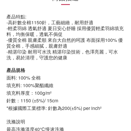
產品特點:
-高針數全棉
1150
針，工藝細緻，耐用舒適
-輕柔羽綿
透氣舒適
夏日安心舒睡
採用優質輕柔羽綿填充
料，均衡保暖，透氣不侷促
-優質全棉
親膚柔順
來自大自然的呵護
布面採用
100%
優
質全棉，手感細膩，親膚舒適
-精湛印染
耐用可水洗
精湛印染技術，色澤亮麗，可水
洗，易於清理，守護您的健康
產品規格
面料: 100% 全棉
填充料: 100%聚酯纖維
填充料厚度：100g/m²
針數：1150 (±5%)/ 15cm
*根據國際工業標準: 針數為200(±5%) per inch²
洗滌說明
最高洗滌溫度40℃慢速洗滌