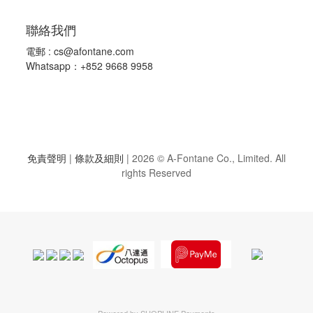
聯絡我們
電郵 :
cs@afontane.com
Whatsapp：+852 9668 9958
免責聲明
|
條款及細則
|
2026 © A-Fontane Co., Limited. All
rights Reserved
Powered by
SHOPLINE Payments