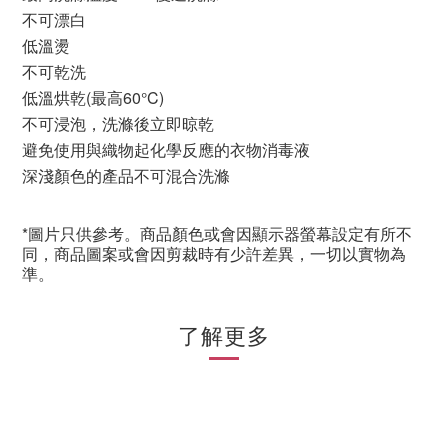
不可漂白
低溫燙
不可乾洗
低溫烘乾
(
最高
60
°
C)
不可浸泡，洗滌後立即晾乾
避免使用與織物起化學反應的衣物消毒液
深淺顏色的產品不可混合洗滌
*圖片只供參考。商品顏色或會因顯示器螢幕設定有所不
同，商品圖案或會因剪裁時有少許差異，一切以實物為
準。
了解更多