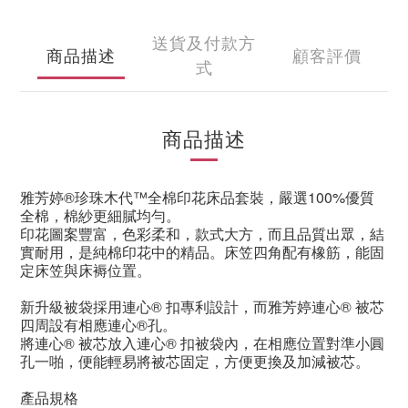
送貨及付款方
商品描述
顧客評價
式
商品描述
雅芳婷
®
珍珠木代
™
全棉印花床品套裝，嚴選
100%
優質
全棉，棉紗更細膩均勻。
印花圖案豐富，色彩柔和，款式大方，而且品質出眾，結
實耐用，是純棉印花中的精品。床笠四角配有橡筋，能固
定床笠與床褥位置。
新升級被袋
採用連心
®
扣專利設計，
而雅芳婷
連心
®
被芯
四周設有相應連心
®
孔。
將連心
®
被芯放入連心
®
扣被袋內，在相應位置對準小圓
孔一啪，便能輕易將被芯固定，方便更換及加減被芯。
產品規格