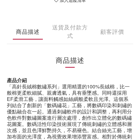
加入追蹤清單
送貨及付款方
商品描述
顧客評價
式
商品描述
產品介紹
「高針長絨棉數繡系列」選用精選的
100%
長絨棉，比一
般棉更柔軟細膩、親膚透氣，具有垂墜感。同時還採用
EF
柔滑工藝，讓面料觸感如絲綢般柔軟且光澤。這個系
列結合了創新的「數碼繡花」工藝，將數碼印染和刺繡的
優點融合在一起。通過刺繡軟件的設計和調整，再利用分
色軟件對數繡圖案進行層次處理，創作出立體化的數碼繡
花圖案。數碼活性印染技術展現了傳統刺繡的立體感和層
次感，並且色澤鮮艷持久，不易褪色。結合絲光工藝，增
加布面的光澤度，為視覺效果增添豐富感。相對於傳統刺