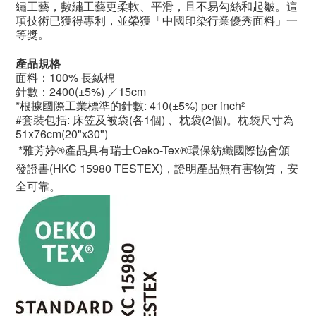
繡工藝，數繡工藝更柔軟、平滑，且不易勾絲和起皺。這
項技術已獲得專利，並榮獲「中國印染行業優秀面料」一
等獎。
產品規格
面料：100%
長絨棉
針數：2400(±5%) ／15cm
*根據國際工業標準的針數: 410(±5%) per inch²
#套裝包括: 床笠及被袋(各1個) 、枕袋(2個)。枕袋尺寸為
51x76cm(20"x30")
*雅芳婷®產品具有瑞士Oeko-Tex®環保紡纖國際協會頒
發證書(HKC 15980 TESTEX)，證明產品無有害物質，安
全可靠。