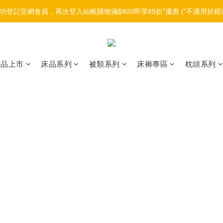
功登記官網會員，再次登入結帳購物滿$800即享85折*優惠 (*不適用於精
新品上市
床品系列
被類系列
床褥專區
枕頭系列