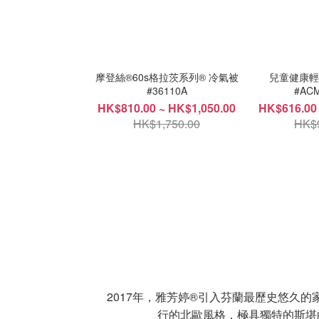
摩登絲®60s格拉茨系列® 冷氣被
兒童健康輕便床
#36110A
#AC
HK$810.00 ~ HK$1,050.00
HK$616.00
HK$1,750.00
HK$
2017年，雅芳婷®引入芬蘭最歷史悠久的家居
行的北歐風格，極具獨特的斯堪的納