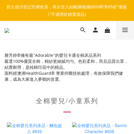
首次成功登記官網會員，再次登入結帳購物滿$800即享85折*優惠 
(*不適用於精選貨品)
雅芳婷®擁有最"Adorable"的嬰兒卡通全棉床品系列
嚴選100%優質全棉，棉紗更細膩均勻。色彩柔和，而且品質出眾，
結實耐用，是純棉印花中的精品。
面料經澳洲HealthGuard® 專業抑菌技術處理，有效保障我們健
康，成為大家進入夢鄉的首選。
全棉嬰兒/小童系列